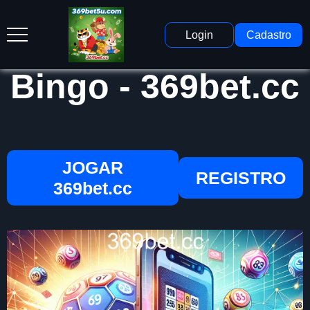
Login
Cadastro
Bingo - 369bet.cc
JOGAR
REGISTRO
369bet.cc