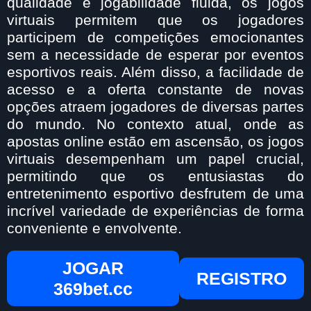
qualidade e jogabilidade fluida, os jogos
virtuais permitem que os jogadores
participem de competições emocionantes
sem a necessidade de esperar por eventos
esportivos reais. Além disso, a facilidade de
acesso e a oferta constante de novas
opções atraem jogadores de diversas partes
do mundo. No contexto atual, onde as
apostas online estão em ascensão, os jogos
virtuais desempenham um papel crucial,
permitindo que os entusiastas do
entretenimento esportivo desfrutem de uma
incrível variedade de experiências de forma
conveniente e envolvente.
JOGAR
REGISTRO
369bet.cc